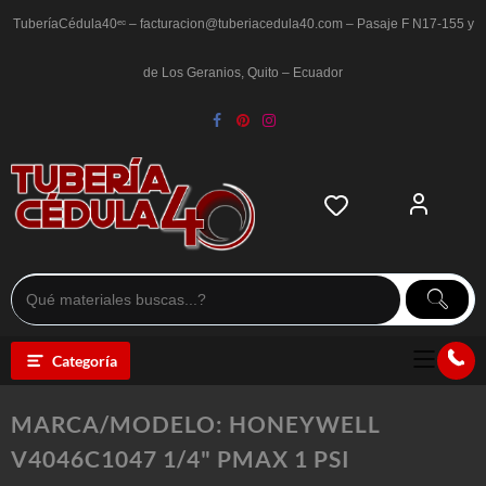
Saltar
al
TuberíaCédula40ᵉᶜ – facturacion@tuberiacedula40.com – Pasaje F N17-155 y
contenido
de Los Geranios, Quito – Ecuador
Categoría
MARCA/MODELO:
HONEYWELL
V4046C1047 1/4" PMAX 1 PSI