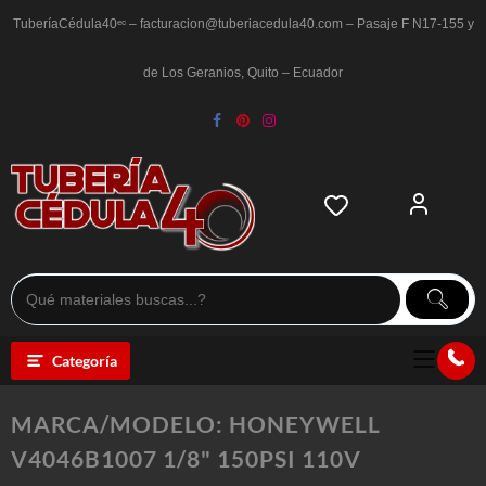
Saltar
al
TuberíaCédula40ᵉᶜ – facturacion@tuberiacedula40.com – Pasaje F N17-155 y
contenido
de Los Geranios, Quito – Ecuador
Categoría
MARCA/MODELO:
HONEYWELL
V4046B1007 1/8" 150PSI 110V