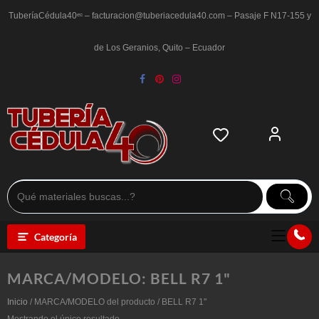
Saltar
al
TuberíaCédula40ᵉᶜ – facturacion@tuberiacedula40.com – Pasaje F N17-155 y
contenido
de Los Geranios, Quito – Ecuador
Categoría
MARCA/MODELO:
BELL R7 1"
Inicio
/ MARCA/MODELO del producto / BELL R7 1"