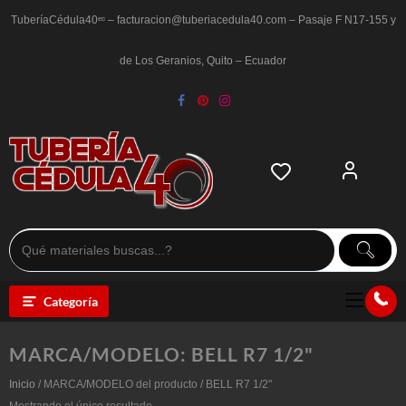
Saltar
al
TuberíaCédula40ᵉᶜ – facturacion@tuberiacedula40.com – Pasaje F N17-155 y
contenido
de Los Geranios, Quito – Ecuador
Categoría
MARCA/MODELO:
BELL R7 1/2"
Inicio
/ MARCA/MODELO del producto / BELL R7 1/2"