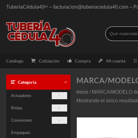
Saltar
TuberíaCédula40ᵉᶜ – facturacion@tuberiacedula40.com – Pa
al
contenido
Catálogo
Cotización
Compra
Mi cuenta
MARCA/MODEL
Categoría
Inicio
/ MARCA/MODELO del
Actuadores
Mostrando el único resultad
Bridas
Conexiones
Empaques