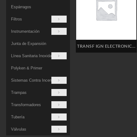
Espárragos
Filtros
Instrumentación
Junta de Expansión
TRANSF IGN ELECTRONICO
ALLANSON 2275-605
Línea Sanitaria Inoxidable
BECKETT 17500V
Polyken & Primer
Sistemas Contra Incendios
Trampas
Transformadores
Tubería
Válvulas