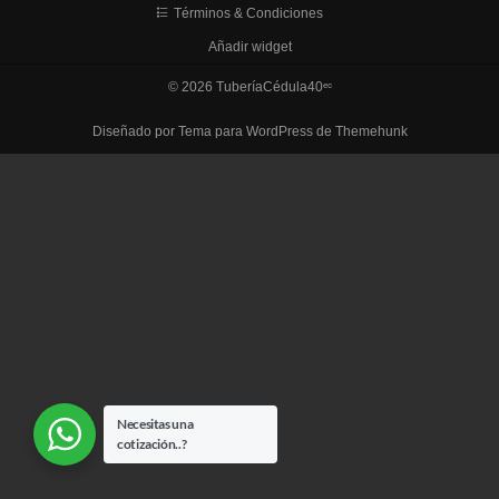
Términos & Condiciones
Añadir widget
© 2026
TuberíaCédula40ᵉᶜ
Diseñado por
Tema para WordPress de Themehunk
Necesitas una
cotización..?