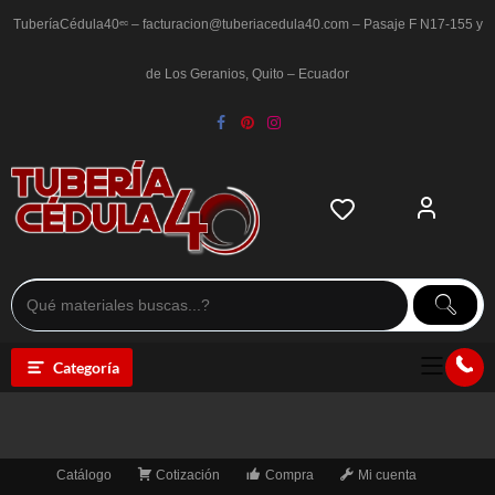
Saltar
al
TuberíaCédula40ᵉᶜ – facturacion@tuberiacedula40.com – Pasaje F N17-155 y
contenido
de Los Geranios, Quito – Ecuador
Categoría
Catálogo
Cotización
Compra
Mi cuenta