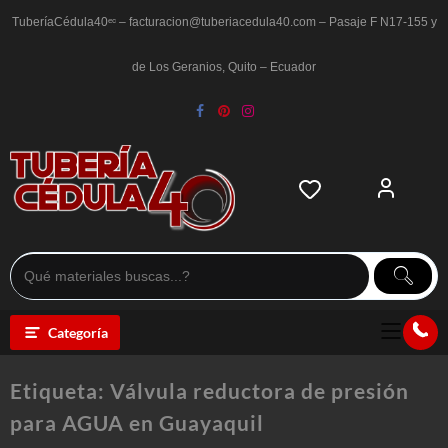
Saltar
al
TuberíaCédula40ᵉᶜ – facturacion@tuberiacedula40.com – Pasaje F N17-155 y
contenido
de Los Geranios, Quito – Ecuador
Categoría
Etiqueta:
Válvula reductora de presión
para AGUA en Guayaquil