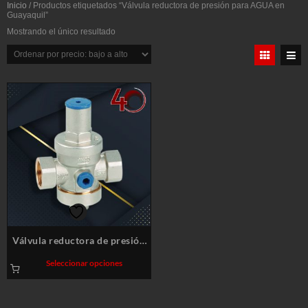
Inicio
/ Productos etiquetados “Válvula reductora de presión para AGUA en
Guayaquil”
Mostrando el único resultado
Válvula reductora de presión
para AGUA y AIRE
Este
Seleccionar opciones
producto
tiene
múltiples
variantes.
Las