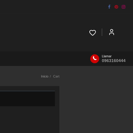
Llamar
0963160444
Inicio
Cart