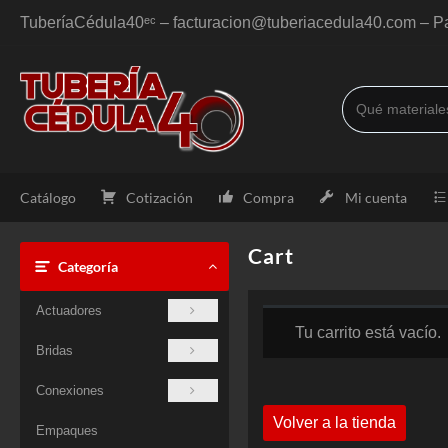
Saltar
TuberíaCédula40ᵉᶜ – facturacion@tuberiacedula40.com – Pa
al
contenido
Catálogo
Cotización
Compra
Mi cuenta
Cart
Categoría
Actuadores
Tu carrito está vacío.
Bridas
Conexiones
Volver a la tienda
Empaques