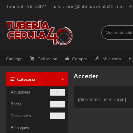
Saltar
TuberíaCédula40ᵉᶜ – facturacion@tuberiacedula40.com – Pa
al
contenido
Catálogo
Cotización
Compra
Mi cuenta
Acceder
Categoría
Actuadores
[directorist_user_login]
Bridas
Conexiones
Empaques